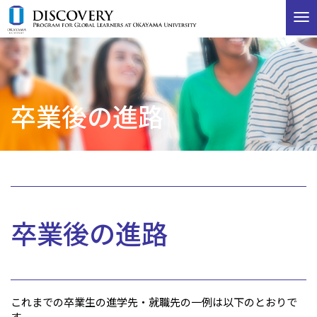
T
o
g
g
l
e
卒業後の進路
n
a
v
i
g
a
t
i
卒業後の進路
o
n
これまでの卒業生の進学先・就職先の一例は以下のとおりで
す。