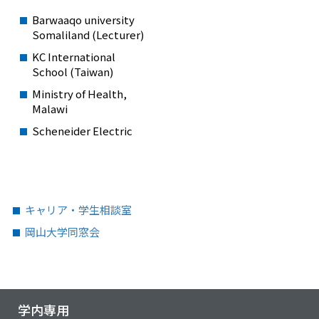
Barwaaqo university
Somaliland (Lecturer)
KC International
School (Taiwan)
Ministry of Health,
Malawi
Scheneider Electric
キャリア・学生相談室
岡山大学同窓会
学内専用