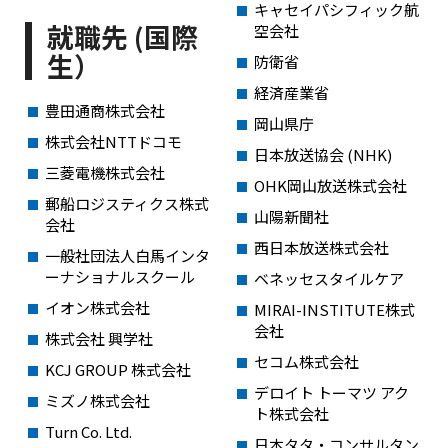
キャセイパシフィック航
就職先 (国際
空会社
生）
防衛省
経済産業省
豊田通商株式会社
岡山県庁
株式会社NTTドコモ
日本放送協会 (NHK)
三菱電機株式会社
OHK岡山放送株式会社
郵船ロジスティクス株式
山陽新聞社
会社
西日本放送株式会社
一般社団法人白馬インタ
ーナショナルスクール
ベネッセスタイルケア
イオン株式会社
MIRAI-INSTITUTE株式
会社
株式会社 興学社
セコム株式会社
KCJ GROUP 株式会社
デロイト トーマツ アク
ミズノ株式会社
ト株式会社
Turn Co. Ltd.
日本タタ・コンサルタン