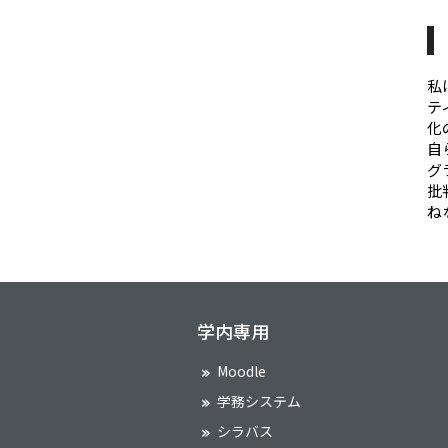
私
テ
化
自
グ
批
ね
学内専用
Moodle
学務システム
シラバス