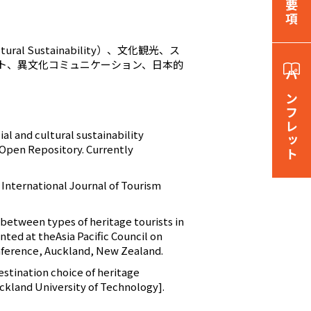
ral Sustainability）、文化観光、ス
ト、異文化コミュニケーション、日本的
パンフレット
cial and cultural sustainability
 Open Repository. Currently
”? International Journal of Tourism
n between types of heritage tourists in
ted at theAsia Pacific Council on
nference, Auckland, New Zealand.
Destination choice of heritage
uckland University of Technology].