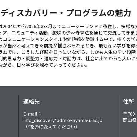
ディスカバリー・プログラムの魅力
は2004年から2026年の3月までニュージーランドに移住し、多様
ィア、コミュニティ活動、趣味の少林寺拳法を通じて交流してきま
のコミュニケーションスタイルや価値観を議論する中で、多くの学
らが当然と考えてきた前提が揺さぶられるとき、最も深い学びを得
ラムでは、こうした経験を日本にいながら、しかも人生の早い段階
判的思考力・調整力・適応力・対話力は、社会に出てからも大いに
ながら、日々学びを深めていってください。
連絡先
住所
E-mail：
〒700-
info_discovery*adm.okayama-u.ac.jp
岡山県
（*を@に変えてください）