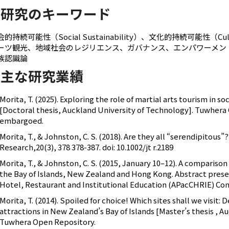
研究のキーワード
的持続可能性（Social Sustainability）、文化的持続可能性（Cultu
ーツ観光、地域社会のレジリエンス、ガバナンス、エンパワーメン
族認識論
主な研究業績
Morita, T. (2025). Exploring the role of martial arts tourism in so
[Doctoral thesis, Auckland University of Technology]. Tuwhera
embargoed.
Morita, T., & Johnston, C. S. (2018). Are they all “serendipitous
Research,20(3), 378 378-387. doi: 10.1002/jt r.2189
Morita, T., & Johnston, C. S. (2015, January 10–12). A compariso
the Bay of Islands, New Zealand and Hong Kong. Abstract presen
Hotel, Restaurant and Institutional Education (APacCHRIE) Co
Morita, T. (2014). Spoiled for choice! Which sites shall we visit: 
attractions in New Zealand’s Bay of Islands [Master’s thesis , A
Tuwhera Open Repository.