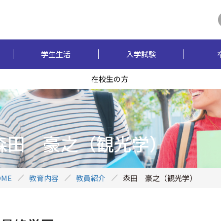
学生生活
入学試験
在校生の方
森田 豪之（観光学）
OME
教育内容
教員紹介
森田 豪之（観光学）