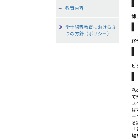
教育内容
博
学士課程教育における３
つの方針（ポリシー）
経
ビ
私
て
ス
は
ー
る
「
場