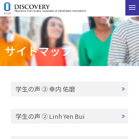
T
o
g
g
l
e
サイトマップ
n
a
v
i
g
a
t
学生の声 ③ 幸内 佑磨
i
o
n
学生の声 ② Linh Yen Bui