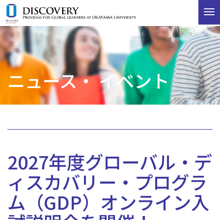
T
o
g
g
l
e
ニュース・ イベント
n
a
v
i
g
a
t
i
2027年度グローバル・デ
o
n
ィスカバリー・プログラ
ム（GDP）オンライン入