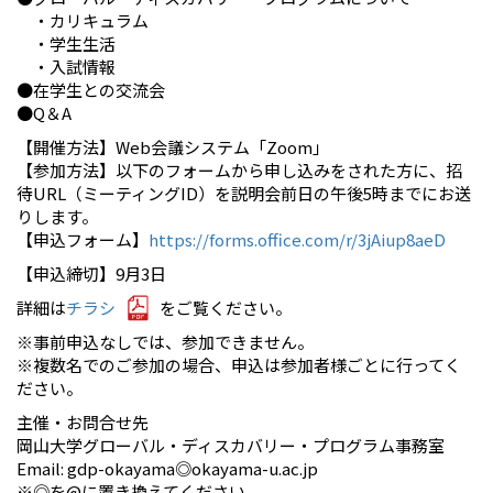
・カリキュラム
・学生生活
・入試情報
●在学生との交流会
●Q＆A
【開催方法】Web会議システム「Zoom」
【参加方法】以下のフォームから申し込みをされた方に、招
待URL（ミーティングID）を説明会前日の午後5時までにお送
りします。
【申込フォーム】
https://forms.office.com/r/3jAiup8aeD
【申込締切】9月3日
詳細は
チラシ
をご覧ください。
※事前申込なしでは、参加できません。
※複数名でのご参加の場合、申込は参加者様ごとに行ってく
ださい。
主催・お問合せ先
岡山大学グローバル・ディスカバリー・プログラム事務室
Email: gdp-okayama◎okayama-u.ac.jp
※◎を@に置き換えてください。